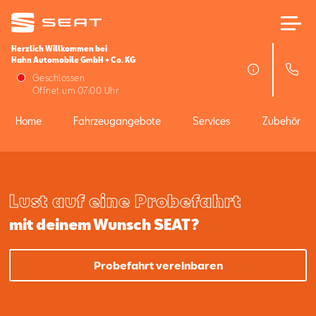
Herzlich Willkommen bei
Hahn Automobile GmbH + Co. KG
Home
Geschlossen
Öffnet um 07:00 Uhr
Fahrzeugangebote
Home
Fahrzeugangebote
Services
Zubehör
Services
Lust auf eine Probefahrt
Zubehör
mit deinem Wunsch SEAT?
SEAT FOR BUSINESS
Probefahrt vereinbaren
Über uns