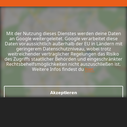
Aktionen
Mit der Nutzung dieses Dienstes werden deine Daten
an Google weitergeleitet. Google verarbeitet diese
Daten voraussichtlich außerhalb der EU in Ländern mit
geringerem Datenschutzniveau, wobei trotz
weitreichender vertraglicher Regelungen das Risiko
des Zugriffs staatlicher Behörden und eingeschränkter
Rechtsbehelfsmöglichkeiten nicht auszuschließen ist.
Weitere Infos findest du
hier.
Akzeptieren
Mail schreiben
Kontaktformular
Anrufen