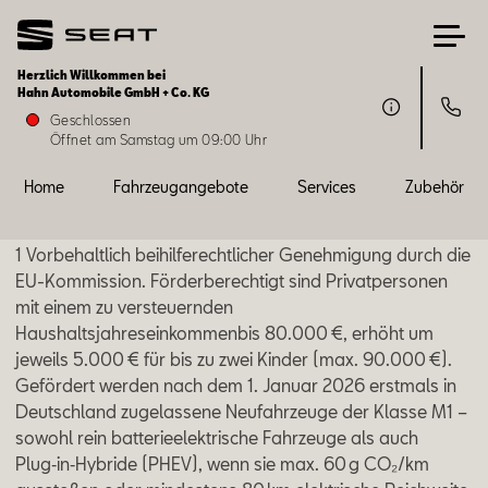
Herzlich Willkommen bei
Hahn Automobile GmbH + Co. KG
Home
Geschlossen
Öffnet am Samstag um 09:00 Uhr
Fahrzeugangebote
Home
Fahrzeugangebote
Services
Zubehör
Services
1 Vorbehaltlich beihilferechtlicher Genehmigung durch die
EU-Kommission. Förderberechtigt sind Privatpersonen
Zubehör
mit einem zu versteuernden
Haushaltsjahreseinkommenbis 80.000 €, erhöht um
jeweils 5.000 € für bis zu zwei Kinder (max. 90.000 €).
SEAT FOR BUSINESS
Gefördert werden nach dem 1. Januar 2026 erstmals in
Deutschland zugelassene Neufahrzeuge der Klasse M1 –
Über uns
sowohl rein batterieelektrische Fahrzeuge als auch
Plug‑in‑Hybride (PHEV), wenn sie max. 60 g CO₂/km