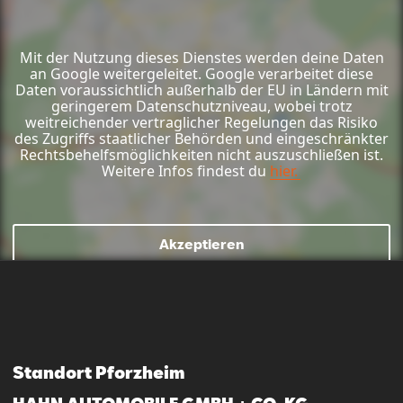
Mit der Nutzung dieses Dienstes werden deine Daten
an Google weitergeleitet. Google verarbeitet diese
Daten voraussichtlich außerhalb der EU in Ländern mit
geringerem Datenschutzniveau, wobei trotz
weitreichender vertraglicher Regelungen das Risiko
des Zugriffs staatlicher Behörden und eingeschränkter
Rechtsbehelfsmöglichkeiten nicht auszuschließen ist.
Weitere Infos findest du
hier.
Akzeptieren
Mail schreiben
Kontaktformular
Anrufen
Standort Pforzheim