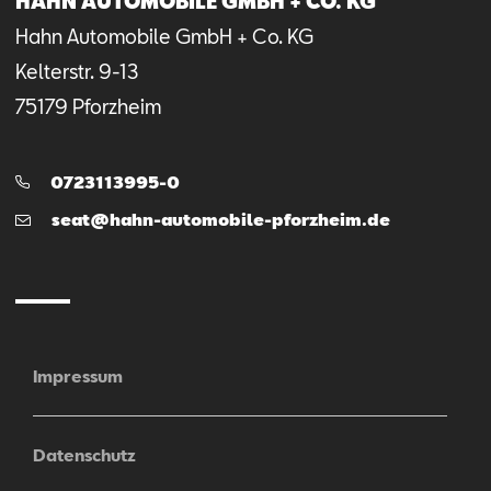
HAHN AUTOMOBILE GMBH + CO. KG
Hahn Automobile GmbH + Co. KG
Kelterstr.
9-13
75179
Pforzheim
Telefon:
0723113995-0
E-
seat@hahn-automobile-pforzheim.de
Mail
Impressum
Datenschutz